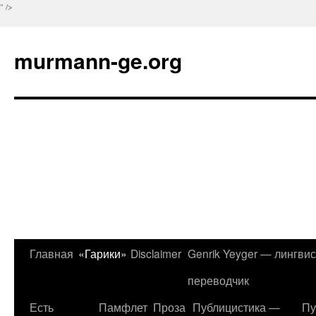
" />
murmann-ge.org
Главная
«Гарики»
Disclaimer
Genrik Yeyger — лингвис
Перейти
переводчик
к
Есть
Памфлет
Проза
Публицистика —
Пу
содержимому