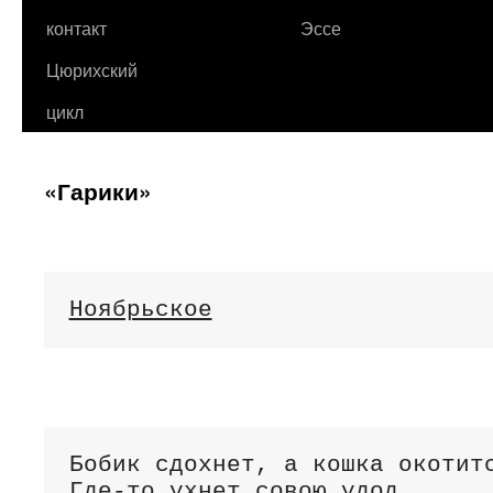
контакт
Эссе
Цюрихский
цикл
«Гарики»
Ноябрьское
Бобик сдохнет, а кошка окотитс
Где-то ухнет совою удод...
