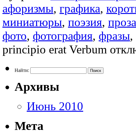
афоризмы
,
графика
,
корот
миниатюры
,
поэзия
,
проз
фото
,
фотография
,
фразы
,
principio erat Verbum
откл
Найти:
Архивы
Июнь 2010
Мета