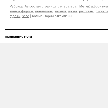
Рубрика:
Авторская страница
,
литература
|
Метки:
афоризмы
малые формы
,
миниатюры
,
поэзия
,
проза
,
рассказы
,
рисунок
фразы
,
эссе
|
Комментарии
к
отключены
записи
in
principio
erat
murmann-ge.org
Verbum